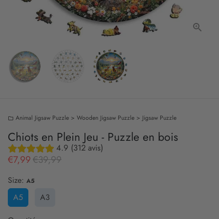
Animal Jigsaw Puzzle > Wooden Jigsaw Puzzle > Jigsaw Puzzle
folder
Chiots en Plein Jeu - Puzzle en bois
4.9 (312 avis)
€7,99
€39,99
Size:
A5
A5
A3