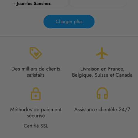
- Jean-luc Sanchez
Charger plus
loyalty
flight
Des milliers de clients
Livraison en France,
satisfaits
Belgique, Suisse et Canada
lock
headset
Méthodes de paiement
Assistance clientèle 24/7
sécurisé
Certifié SSL