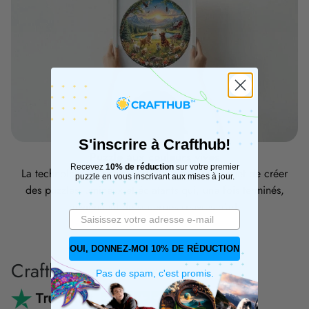
S'inscrire à Crafthub!
Puzzle aux couleurs vives
Recevez
10% de réduction
sur votre premier
La technologie d’impression UV avancée permet de créer
puzzle en vous inscrivant aux mises à jour.
des puzzles lumineux et éclatants qui, une fois terminés,
deviennent de superbes œuvres d’art.
OUI, DONNEZ-MOI 10% DE RÉDUCTION
Crafthub
Pas de spam, c'est promis.