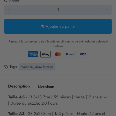
Quantité
remove
add
Ajouter au panier
local_mall
Passez à la caisse en toute sécurité en utilisant votre méthode de paiement
préférée
Tags
Wooden Jigsaw Puzzles
local_offer
Description
Livraison
Taille A5
- 13.8x13.7cm | 55 pièces | Haute (12 ans et +)
| Durée du puzzle: 2-3 hours.
Taille A3
- 28.2x27.8cm | 153 pièces | Haute (12 ans et