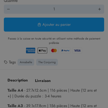
Quantité
remove
add
Ajouter au panier
local_mall
Passez à la caisse en toute sécurité en utilisant votre méthode de paiement
préférée
Tags
Annabelle
The Conjuring
local_offer
Description
Livraison
Taille A4
-
27.7x12.6cm | 116
pièces | Haute (12 ans et
+) | Durée du puzzle : 3-4 heures
Taille A3
-
39.1x17.8cm | 156
pièces | Haute (12 ans et